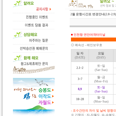
2월 운항시간표 변경안내(2.8~2.9)
■ 인천항 연안여객터미널
◎ 쾌속선 - 레인보우호
일 자
요일
(DATE)
(DAY)
토~일
2.1~2
(Sat~Sun)
월~금
3~7
(Mon~Fri)
토~일
8,9
(Sat~Sun)
월~일
10~28
(Mon~Sun)
- 조수간만의 차이 및 날씨 영향
※ 기항지 : 자-자월도, 승-승봉도