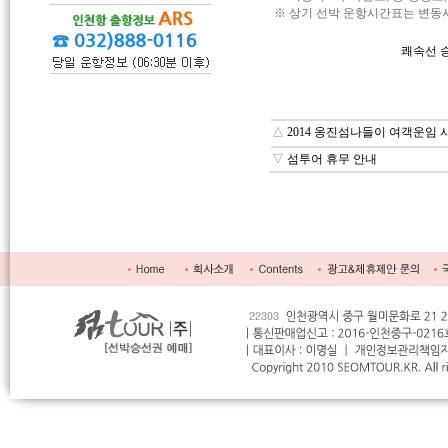
※ 상기 선박 운항시간표는 변동
쾌속선 
△
2014 옹진섬나들이 여객운임 
▽
섬투어 휴무 안내