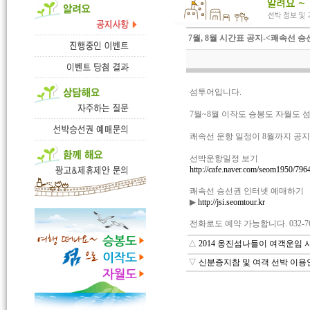
7월, 8월 시간표 공지-<쾌속선 
섬투어입니다.
7월~8월 이작도 승봉도 자월도 
쾌속선 운항 일정이 8월까지 공
선박운항일정 보기
http://cafe.naver.com/seom1950/796
쾌속선 승선권 인터넷 예매하기
▶
http://jsi.seomtour.kr
전화로도 예약 가능합니다. 032-761
△
2014 옹진섬나들이 여객운임 사
▽
신분증지참 및 여객 선박 이