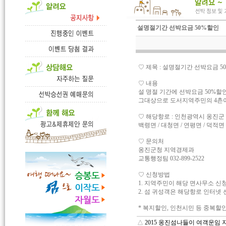
설명절기간 선박요금 50%할인
♡ 제목 : 설명절기간 선박요금 
♡ 내용
설 명절 기간에 선박요금 50%할
그대상으로 도서지역주민의 4촌이
♡ 해당항로 : 인천광역시 옹진군
백령면 / 대청면 / 연평면 / 덕적면 
♡ 문의처
옹진군청 지역경제과
교통행정팀 032-899-2522
♡ 신청방법
1. 지역주민이 해당 면사무소 신청 
2. 섬 귀성객은 해당항로 인터넷
* 복지할인, 인천시민 등 중복할
△
2015 옹진섬나들이 여객운임